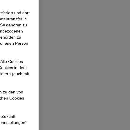
es
feriert und dort
atentransfer in
delige i
 USA gehören zu
gt at
nenbezogenen
Behörden zu
ål og løse
roffenen Person
dgå
ommunikation.
Alle Cookies
undlaget for
 Cookies in dem
byggeprojektet.
ietern (auch mit
en zu den von
ichen Cookies
e Zukunft
-Einstellungen“