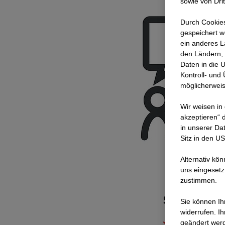
sowie von Dri
Durch Cookies
gespeichert w
ein anderes L
den Ländern, 
Daten in die 
Kontroll- und
möglicherweis
Wir weisen in
akzeptieren“ d
in unserer Da
Sitz in den U
Alternativ kö
uns eingesetz
zustimmen.
Sådan gør vi
Sie können Ihr
widerrufen. I
Fastlægge
geändert wer