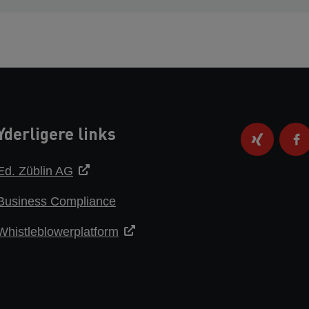
Yderligere links
Ed. Züblin AG
Business Compliance
Whistleblowerplatform