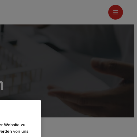
n
er Website zu
werden von uns