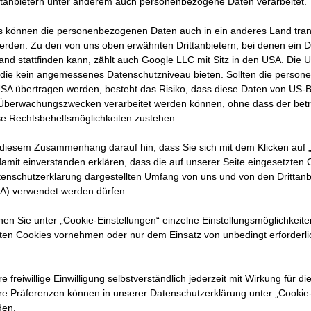
ttanbietern unter anderem auch personenbezogene Daten verarbeitet.
Bygge i stedet for at skænd
 können die personenbezogenen Daten auch in ein anderes Land trans
erden. Zu den von uns oben erwähnten Drittanbietern, bei denen ein D
Udfordrende situationer er ikke ualmin
and stattfinden kann, zählt auch Google LLC mit Sitz in den USA. Die
komplekse byggeprojekter. Det er vigti
die kein angemessenes Datenschutzniveau bieten. Sollten die perso
USA übertragen werden, besteht das Risiko, dass diese Daten von US-
kommunikere åbent om stridsspørgsm
 Überwachungszwecken verarbeitet werden können, ohne dass der bet
dem hurtigt. Det kræver evne til at in
e Rechtsbehelfsmöglichkeiten zustehen.
kompromiser og løsningsorienteret k
 diesem Zusammenhang darauf hin, dass Sie sich mit dem Klicken auf „
Med et bindende regelsæt skaber vi gr
amit ein­ver­standen erklären, dass die auf unserer Seite eingesetzten
en sund tilgang til fejl og konflikter i 
tenschutzerklärung dargestellten Umfang von uns und von den Drittanb
SA) verwendet werden dürfen.
nnen Sie unter „Cookie-Einstellungen“ einzelne Einstellungsmöglichkeit
ten Cookies vornehmen oder nur dem Einsatz von unbedingt erforderl
:
e freiwillige Einwilligung selbstverständlich jederzeit mit Wirkung für di
hre Prä­fe­renzen können in unserer Datenschutzerklärung unter „Cookie
r et bindende adfærdskodeks
den.