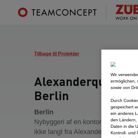
Tilbage til Projekter
Wir verwenden
Alexanderquartier
ermöglichen, 
sowie von Dri
Berlin
Durch Cookies
gespeichert w
Berlin
ein anderes L
den Ländern, 
Nybyggeri af en kontor- og hotelby
Daten in die 
ikke langt fra Alexanderplatz i Berli
Kontroll- und