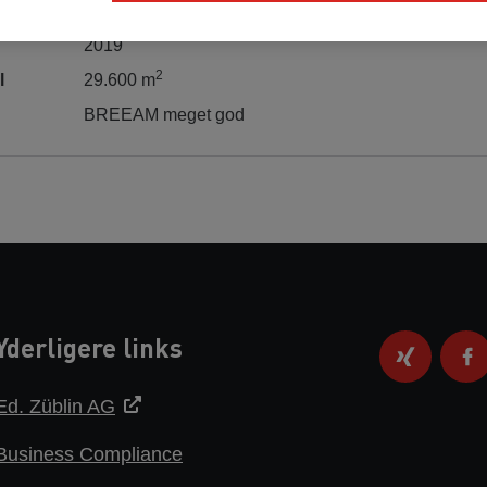
Fastpriskontrakt
2019
2
l
29.600 m
BREEAM meget god
Yderligere links
Ed. Züblin AG
Business Compliance