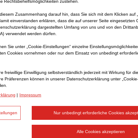
e Rechtsbehelfsmöglichkeiten zustehen.
 drives
am. Det
 diesem Zusammenhang darauf hin, dass Sie sich mit dem Klicken auf „
amit ein­ver­standen erklären, dass die auf unserer Seite eingesetzten
tenschutzerklärung dargestellten Umfang von uns und von den Drittanb
SA) verwendet werden dürfen.
nnen Sie unter „Cookie-Einstellungen“ einzelne Einstellungsmöglichkeit
ten Cookies vornehmen oder nur dem Einsatz von unbedingt erforderl
e freiwillige Einwilligung selbstverständlich jederzeit mit Wirkung für di
hre Prä­fe­renzen können in unserer Datenschutzerklärung unter „Cookie
den.
rklärung
|
Impressum
tellungen
Nur unbedingt erforderliche Cookies akzept
Erste ST Berlin Projekt GmbH & Co. KG
Hotel
Alle Cookies akzeptieren