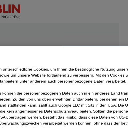
 unterschiedliche Cookies, um Ihnen die best­mögliche Nutzung unser
sowie um unsere Website fortlaufend zu verbessern. Mit den Cookies 
ttanbietern unter anderem auch personenbezogene Daten verarbeitet.
 können die personenbezogenen Daten auch in ein anderes Land trans
erden. Zu den von uns oben erwähnten Drittanbietern, bei denen ein D
and stattfinden kann, zählt auch Google LLC mit Sitz in den USA. Die
die kein angemessenes Datenschutzniveau bieten. Sollten die perso
gning
USA übertragen werden, besteht das Risiko, dass diese Daten von US-
n. Det
 Überwachungszwecken verarbeitet werden können, ohne dass der bet