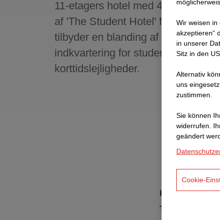
möglicherweis
11-etagers hotel med 475 værelser
af 'The Student Hotel' fra Amsterd
Wir weisen in
akzeptieren“ d
tilbyder en blanding af hotelbrug,
in unserer Da
indkvartering for studerende og
Sitz in den U
korttidslejligheder.
Alternativ kö
uns eingesetz
zustimmen.
Sie können Ihr
widerrufen. I
geändert wer
Datenschutze
Cookie-Eins
Kunde
Type af bygning