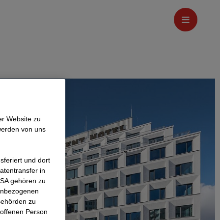
er Website zu
werden von uns
feriert und dort
atentransfer in
 USA gehören zu
nenbezogenen
Behörden zu
roffenen Person