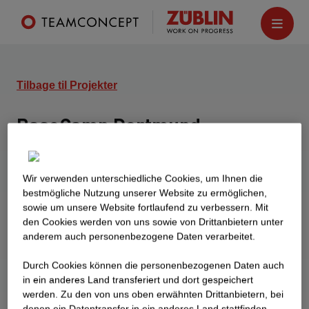
Tilbage til Projekter
BaseCamp Dortmund
Dortmund
Den tidligere Karstadt-Technik-bygning på hjørnet
Wir verwenden unterschiedliche Cookies, um Ihnen die
af Brückstrasse og Kampstrasse i centrum af
best­mögliche Nutzung unserer Website zu ermöglichen,
sowie um unsere Website fortlaufend zu verbessern. Mit
Dortmund ved indgangen til Brückstrasse-
den Cookies werden von uns sowie von Drittanbietern unter
kvarteret er blevet revet ned. Her er opført en ny
anderem auch personenbezogene Daten verarbeitet.
bygning over for Reinoldi-kirken med en blanding
af studieboliger, butikker, hotel og restaurant. Det
Durch Cookies können die personenbezogenen Daten auch
in ein anderes Land transferiert und dort gespeichert
skaber liv i byen og styrker bymidten. Bygningen
werden. Zu den von uns oben erwähnten Drittanbietern, bei
indeholder i alt 449 lejligheder.
denen ein Datentransfer in ein anderes Land stattfinden