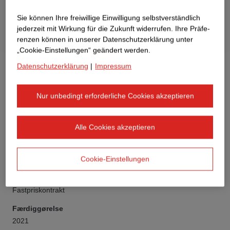
Sie können Ihre freiwillige Einwilligung selbstverständlich
jederzeit mit Wirkung für die Zukunft widerrufen. Ihre Prä­fe­
renzen können in unserer Datenschutzerklärung unter
„Cookie-Einstellungen“ geändert werden.
Datenschutzerklärung
|
Impressum
Nur unbedingt erforderliche Cookies akzeptieren
Kunde
Alle Cookies akzeptieren
ST Dortmund B.V.
Type af bygning
Cookie-Einstellungen
Boligbyggeri
Kontraktmodel
Fastpriskontrakt
Færdiggørelse
2021