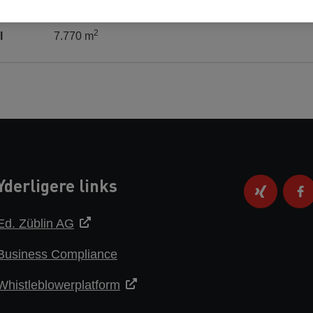
2014
2
l
7.770 m
Yderligere links
Ed. Züblin AG
Business Compliance
Whistleblowerplatform