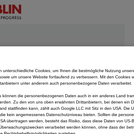
 unterschiedliche Cookies, um Ihnen die best­mögliche Nutzung unser
sowie um unsere Website fortlaufend zu verbessern. Mit den Cookies 
ttanbietern unter anderem auch personenbezogene Daten verarbeitet.
 können die personenbezogenen Daten auch in ein anderes Land trans
erden. Zu den von uns oben erwähnten Drittanbietern, bei denen ein D
lgende
and stattfinden kann, zählt auch Google LLC mit Sitz in den USA. Die
én
die kein angemessenes Datenschutzniveau bieten. Sollten die perso
USA übertragen werden, besteht das Risiko, dass diese Daten von US-
 Überwachungszwecken verarbeitet werden können, ohne dass der bet
øverste
e Rechtsbehelfsmöglichkeiten zustehen.