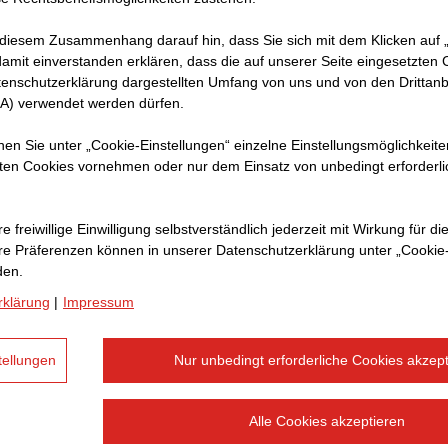
areal
 diesem Zusammenhang darauf hin, dass Sie sich mit dem Klicken auf „
amit ein­ver­standen erklären, dass die auf unserer Seite eingesetzten
tenschutzerklärung dargestellten Umfang von uns und von den Drittanb
SA) verwendet werden dürfen.
nnen Sie unter „Cookie-Einstellungen“ einzelne Einstellungsmöglichkeit
ten Cookies vornehmen oder nur dem Einsatz von unbedingt erforderl
e freiwillige Einwilligung selbstverständlich jederzeit mit Wirkung für di
hre Prä­fe­renzen können in unserer Datenschutzerklärung unter „Cookie
den.
rklärung
|
Impressum
tellungen
Nur unbedingt erforderliche Cookies akzept
STRABAG Real Estate GmbH
Kontorbygning
Alle Cookies akzeptieren
Fastpriskontrakt