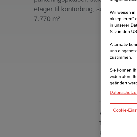
etager til kontorbrug, samlet brutto
Wir weisen in
7.770 m²
akzeptieren“ d
in unserer Da
Sitz in den U
Alternativ kö
uns eingesetz
zustimmen.
Sie können Ihr
widerrufen. I
geändert wer
Datenschutze
Cookie-Eins
Kunde
Type af bygning
Kontraktmodel