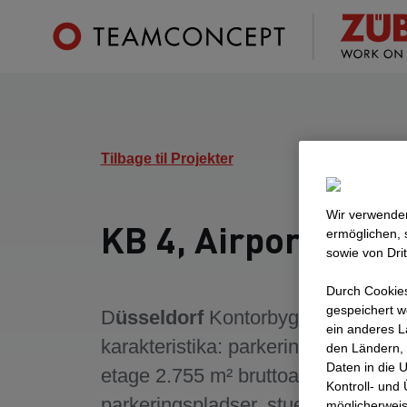
Tilbage til Projekter
Wir verwenden
KB 4, Airport City
ermöglichen, 
sowie von Dri
Durch Cookies
gespeichert w
D
üsseldorf
Kontorbygning med fø
ein anderes L
karakteristika: parkeringskælder i 
den Ländern, 
Daten in die 
etage 2.755 m² bruttoareal, 83
Kontroll- und
parkeringspladser, stueetage og 4 
möglicherweis