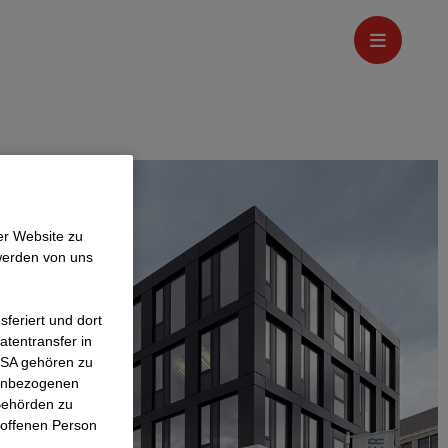
er Website zu
werden von uns
feriert und dort
atentransfer in
 USA gehören zu
nenbezogenen
Behörden zu
roffenen Person