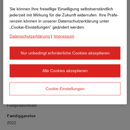
Sie können Ihre freiwillige Einwilligung selbstverständlich
jederzeit mit Wirkung für die Zukunft widerrufen. Ihre Prä­fe­
renzen können in unserer Datenschutzerklärung unter
„Cookie-Einstellungen“ geändert werden.
Datenschutzerklärung
|
Impressum
Nur unbedingt erforderliche Cookies akzeptieren
Kunde
STRABAG Real Estate
Alle Cookies akzeptieren
Type af bygning
Boligbyggeri
Cookie-Einstellungen
Kontraktmodel
Fastpriskontrakt
Færdiggørelse
2022