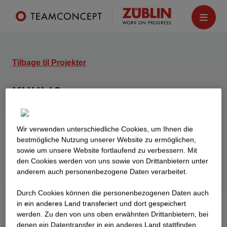
Tilbage til Projekter
KUHLIO
F
rankfurt am Main
Boligkomplekset KUHLIO på
Wir verwenden unterschiedliche Cookies, um Ihnen die
best­mögliche Nutzung unserer Website zu ermöglichen,
hjørnet af Kuhwaldstrasse og Voltastrasse består
sowie um unsere Website fortlaufend zu verbessern. Mit
af to attraktive bygninger, en med 100
den Cookies werden von uns sowie von Drittanbietern unter
ejerlejligheder og en med 63 lejelejligheder.
anderem auch personenbezogene Daten verarbeitet.
Beliggenheden byder på fremragende
Durch Cookies können die personenbezogenen Daten auch
transportforbindelser og en livlig urban
in ein anderes Land transferiert und dort gespeichert
infrastruktur.
werden. Zu den von uns oben erwähnten Drittanbietern, bei
denen ein Datentransfer in ein anderes Land stattfinden