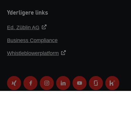
Yderligere links
Ed. Züblin AG
Business Compliance
Whistleblowerplatform
DATABESKYTTELSESERKLÆRING