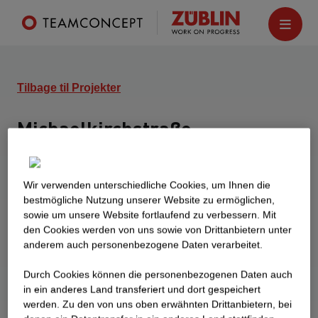
Tilbage til Projekter
Michaelkirchstraße
B
erlin
Nøglefærdigt byggeri af en bolig- og en
Wir verwenden unterschiedliche Cookies, um Ihnen die
separat erhvervsbygning. Boligbygningen er
best­mögliche Nutzung unserer Website zu ermöglichen,
sowie um unsere Website fortlaufend zu verbessern. Mit
planlagt med 183 lejligheder, kontorbygningen
den Cookies werden von uns sowie von Drittanbietern unter
med kontor- og konferencelokaler samt en bistro.
anderem auch personenbezogene Daten verarbeitet.
Ud over en lukket central garage rummer
kælderen også cykel- og lejerkældre.
Durch Cookies können die personenbezogenen Daten auch
in ein anderes Land transferiert und dort gespeichert
werden. Zu den von uns oben erwähnten Drittanbietern, bei