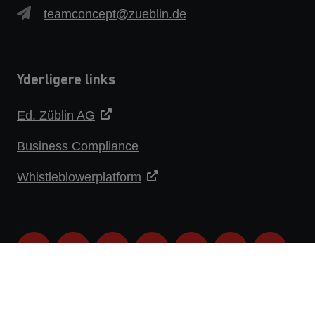
teamconcept@zueblin.de
Yderligere links
Ed. Züblin AG
Business Compliance
Whistleblowerplatform