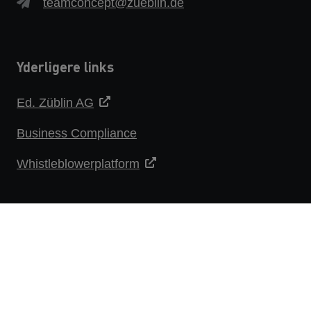
teamconcept@zueblin.de
Yderligere links
Ed. Züblin AG
Business Compliance
Whistleblowerplatform