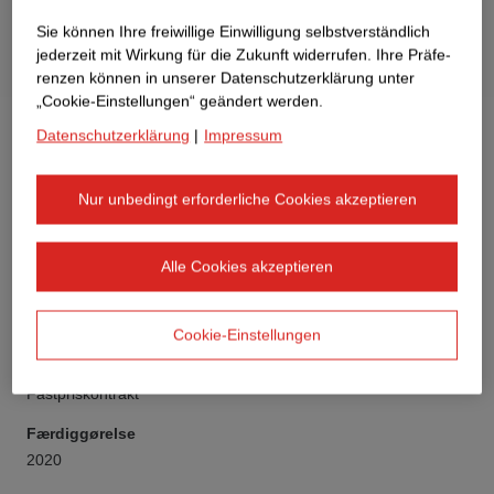
Sie können Ihre freiwillige Einwilligung selbstverständlich
jederzeit mit Wirkung für die Zukunft widerrufen. Ihre Prä­fe­
renzen können in unserer Datenschutzerklärung unter
„Cookie-Einstellungen“ geändert werden.
Datenschutzerklärung
|
Impressum
Nur unbedingt erforderliche Cookies akzeptieren
Kunde
Aurelis 14. Objektgesellschaft GmbH & Co KG
Alle Cookies akzeptieren
Type af bygning
Kontorbygning
Cookie-Einstellungen
Kontraktmodel
Fastpriskontrakt
Færdiggørelse
2020