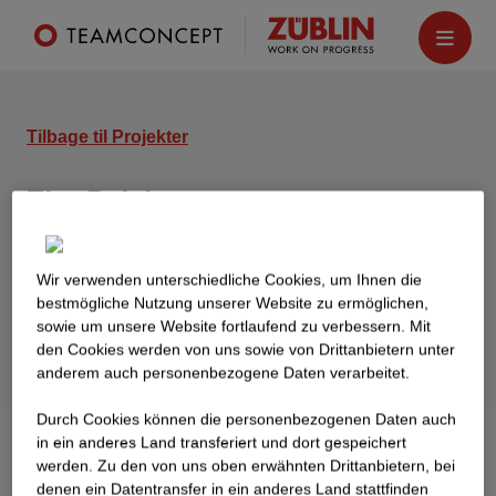
Tilbage til Projekter
The Brick
F
rankfurt am Main
To kontor- og
Wir verwenden unterschiedliche Cookies, um Ihnen die
best­mögliche Nutzung unserer Website zu ermöglichen,
forretningsbygninger med konferenceområde,
sowie um unsere Website fortlaufend zu verbessern. Mit
restaurant og parkeringskælder med 173
den Cookies werden von uns sowie von Drittanbietern unter
parkeringspladser.
anderem auch personenbezogene Daten verarbeitet.
Durch Cookies können die personenbezogenen Daten auch
in ein anderes Land transferiert und dort gespeichert
werden. Zu den von uns oben erwähnten Drittanbietern, bei
denen ein Datentransfer in ein anderes Land stattfinden