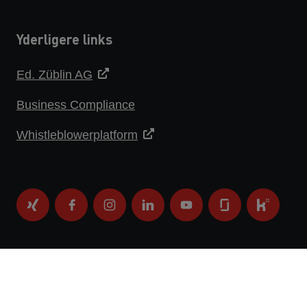
Yderligere links
Ed. Züblin AG
Business Compliance
Whistleblowerplatform
DATABESKYTTELSESERKLÆRING