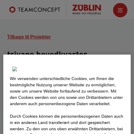
Tilbage til Projekter
trivago hovedkvarter
D
üsseldorf
Nybyggeri af trivagos hovedkvarter:
Wir verwenden unterschiedliche Cookies, um Ihnen die
Den seksetagers, horisontalt strukturerede
best­mögliche Nutzung unserer Website zu ermöglichen,
bygning åbner sig mod havnebassinet og danner
sowie um unsere Website fortlaufend zu verbessern. Mit
den Cookies werden von uns sowie von Drittanbietern unter
dermed en rummelig campus med høj
anderem auch personenbezogene Daten verarbeitet.
opholdskvalitet. Byggefasen omfatter ca. 30.000
kvadratmeter (heraf 26.000 kvadratmeter
Durch Cookies können die personenbezogenen Daten auch
kontorareal) og 570 parkeringspladser i to
in ein anderes Land transferiert und dort gespeichert
werden. Zu den von uns oben erwähnten Drittanbietern, bei
underjordiske parkeringshuse til ca. 2.100