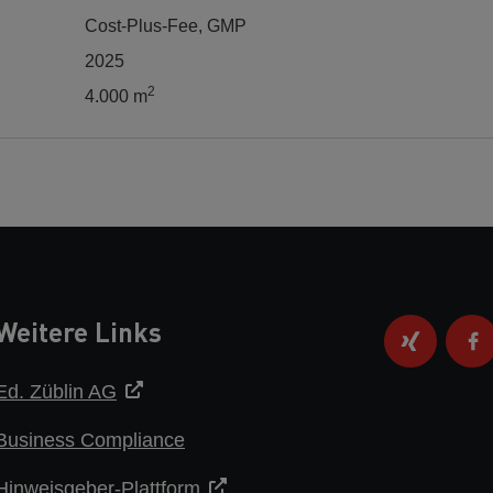
Cost-Plus-Fee, GMP
2025
2
4.000 m
Weitere Links
Ed. Züblin AG
Business Compliance
Hinweisgeber-Plattform