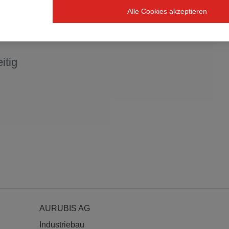
es
Alle Cookies akzeptieren
erdem
itig
AURUBIS AG
Industriebau