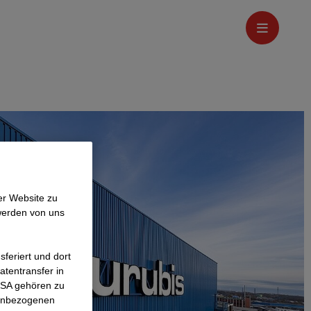
er Website zu
werden von uns
feriert und dort
atentransfer in
 USA gehören zu
nenbezogenen