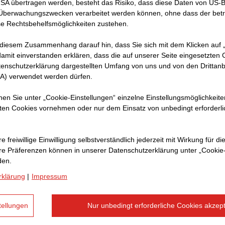
USA übertragen werden, besteht das Risiko, dass diese Daten von US-
 Überwachungszwecken verarbeitet werden können, ohne dass der bet
e Rechtsbehelfsmöglichkeiten zustehen.
rial
 diesem Zusammenhang darauf hin, dass Sie sich mit dem Klicken auf „
amit ein­ver­standen erklären, dass die auf unserer Seite eingesetzten
,
tenschutzerklärung dargestellten Umfang von uns und von den Drittanb
SA) verwendet werden dürfen.
nnen Sie unter „Cookie-Einstellungen“ einzelne Einstellungsmöglichkeit
eiteren
ten Cookies vornehmen oder nur dem Einsatz von unbedingt erforderl
dem es
äufe
e freiwillige Einwilligung selbstverständlich jederzeit mit Wirkung für di
hre Prä­fe­renzen können in unserer Datenschutzerklärung unter „Cookie
den.
rozess
rklärung
|
Impressum
ner
chen
tellungen
Nur unbedingt erforderliche Cookies akzept
 und