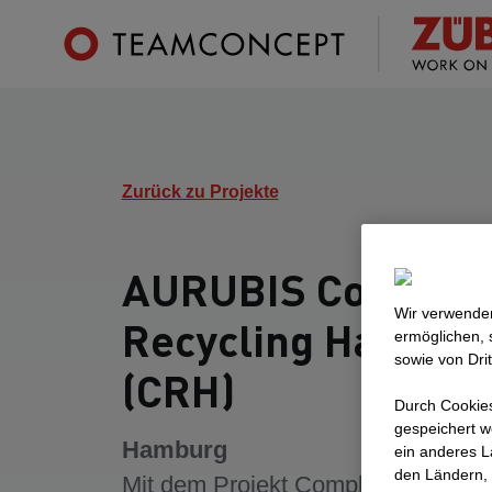
Zurück zu Projekte
AURUBIS Complex
Wir verwenden
Recycling Hambur
ermöglichen, 
sowie von Dri
(CRH)
Durch Cookies
gespeichert w
Hamburg
ein anderes L
den Ländern, 
Mit dem Projekt Complex Recyclin