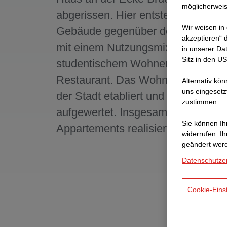
möglicherweis
abgerissen. Hier entsteht ein neue
Wir weisen in
Gebäude gegenüber der Reinoldiki
akzeptieren“ d
mit einem Nutzungsmix aus
in unserer Da
Sitz in den U
studentischem Wohnen, Läden, Ho
Restaurant. Das Wohnen wird somi
Alternativ kö
uns eingesetz
der Stadt etabliert und Innenstadt
zustimmen.
aufgewertet. Insgesamt werden 44
Sie können Ihr
Appartements realisiert.
widerrufen. I
geändert wer
Datenschutze
Cookie-Eins