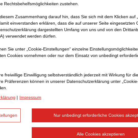
e Rechtsbehelfsmöglichkeiten zustehen.
s
 diesem Zusammenhang darauf hin, dass Sie sich mit dem Klicken auf „
rche
amit ein­ver­standen erklären, dass die auf unserer Seite eingesetzten
tenschutzerklärung dargestellten Umfang von uns und von den Drittanb
SA) verwendet werden dürfen.
tel und
t in
nnen Sie unter „Cookie-Einstellungen“ einzelne Einstellungsmöglichkeit
ten Cookies vornehmen oder nur dem Einsatz von unbedingt erforderl
9
e freiwillige Einwilligung selbstverständlich jederzeit mit Wirkung für di
hre Prä­fe­renzen können in unserer Datenschutzerklärung unter „Cookie
den.
rklärung
|
Impressum
tellungen
Nur unbedingt erforderliche Cookies akzept
Alle Cookies akzeptieren