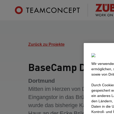
Zurück zu Projekte
BaseCamp Dortm
Wir verwenden
ermöglichen, 
sowie von Dri
Dortmund
Durch Cookies
Mitten im Herzen von Dortmund a
gespeichert w
ein anderes L
Eingangstor in das Brückstraßenvie
den Ländern, 
wurde das bisherige Karstadt-Tech
Daten in die 
Kontroll- und
Haus an der Ecke Brück-/Kampstr