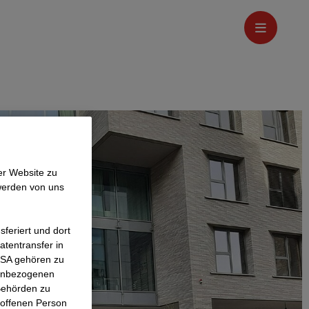
er Website zu
werden von uns
feriert und dort
atentransfer in
 USA gehören zu
nenbezogenen
Behörden zu
roffenen Person