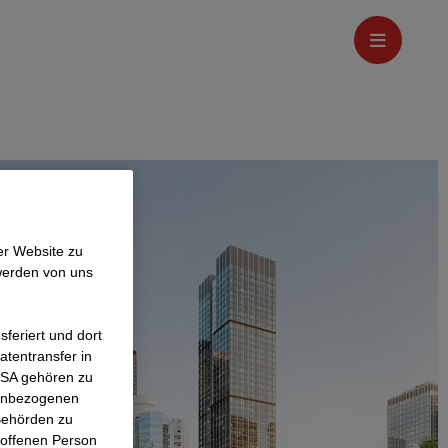
er Website zu
werden von uns
feriert und dort
atentransfer in
 USA gehören zu
nenbezogenen
Behörden zu
roffenen Person