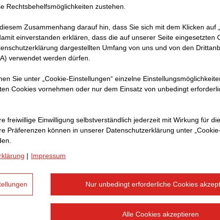
e Rechtsbehelfsmöglichkeiten zustehen.
 diesem Zusammenhang darauf hin, dass Sie sich mit dem Klicken auf „
amit ein­ver­standen erklären, dass die auf unserer Seite eingesetzten
tenschutzerklärung dargestellten Umfang von uns und von den Drittanb
gen
SA) verwendet werden dürfen.
en 5
nnen Sie unter „Cookie-Einstellungen“ einzelne Einstellungsmöglichkeit
ten Cookies vornehmen oder nur dem Einsatz von unbedingt erforderl
e freiwillige Einwilligung selbstverständlich jederzeit mit Wirkung für di
hre Prä­fe­renzen können in unserer Datenschutzerklärung unter „Cookie
den.
rklärung
|
Impressum
tellungen
Nur unbedingt erforderliche Cookies akzept
Alle Cookies akzeptieren