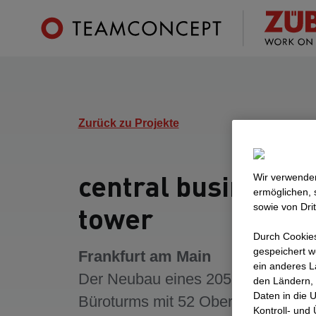
Zurück zu Projekte
central business
Wir verwenden
ermöglichen, 
tower
sowie von Dri
Durch Cookies
gespeichert w
Frankfurt am Main
ein anderes L
Der Neubau eines 205m hohen
den Ländern, 
Daten in die 
Büroturms mit 52 Ober- und fünf
Kontroll- und