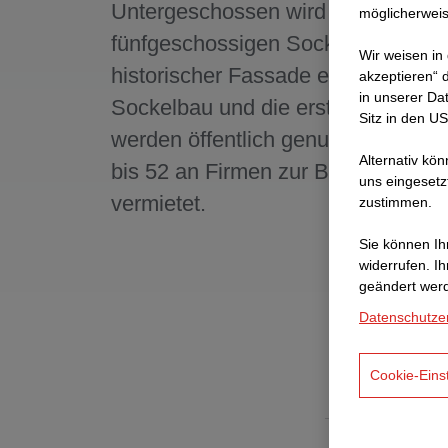
Untergeschossen wird durch einen
möglicherweis
fünfgeschossigen Sockelbau mit
Wir weisen in
historischer Fassade ergänzt. Der
akzeptieren“ d
in unserer Da
Sockelbau und die ersten vier Eta
Sitz in den U
werden öffentlich genutzt, die Etag
Alternativ kö
bis 52 an Firmen zur Büronutzung
uns eingesetz
vermietet.
zustimmen.
Sie können Ihr
widerrufen. I
geändert wer
Datenschutze
Cookie-Eins