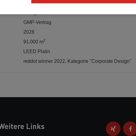
Landesbank Hessen-Thüringen (Helaba)
Bürogebäude
GMP-Vertrag
2028
2
91.000 m
LEED Platin
reddot winner 2022, Kategorie "Corporate Design"
Weitere Links