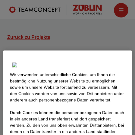
Zurück zu Projekte
DERFF
Berlin
Wir verwenden unterschiedliche Cookies, um Ihnen die
Neubau zweier Wohnhäuser mit 47
best­mögliche Nutzung unserer Website zu ermöglichen,
Eigentumswohnungen (vier- und fünfgeschossig)
sowie um unsere Website fortlaufend zu verbessern. Mit
und eines Geschäftshauses (sechsgeschossig)
den Cookies werden von uns sowie von Drittanbietern unter
inkl. einer Tiefgarage am zentralen Standort in
anderem auch personenbezogene Daten verarbeitet.
Berlin Mitte, Ortsteil Tiergarten.
Durch Cookies können die personenbezogenen Daten auch
in ein anderes Land transferiert und dort gespeichert
werden. Zu den von uns oben erwähnten Drittanbietern, bei
denen ein Datentransfer in ein anderes Land stattfinden