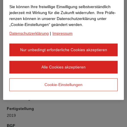
Sie können Ihre freiwillige Einwilligung selbstverständlich
jederzeit mit Wirkung für die Zukunft widerrufen. Ihre Prä­fe­
renzen können in unserer Datenschutzerklärung unter
„Cookie-Einstellungen“ geändert werden.
Datenschutzerklärung
|
Impressum
Nur unbedingt erforderliche Cookies akzeptieren
Auftraggeber
Derff22 Projekt GmbH, Berlin
Alle Cookies akzeptieren
Bauwerksart
Wohn- und Geschäftshaus
Cookie-Einstellungen
Vertragsmodell
GMP-Vertrag
Fertigstellung
2019
BGF