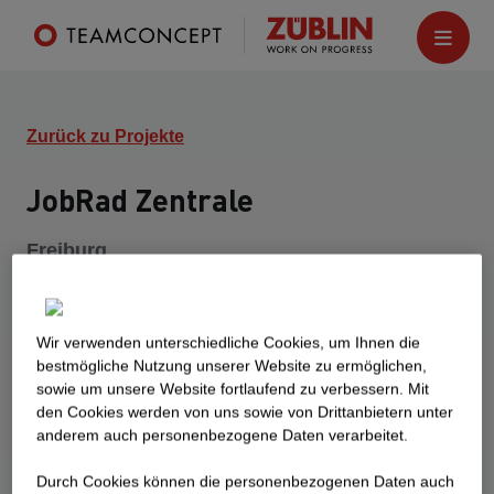
Zurück zu Projekte
JobRad Zentrale
Freiburg
Der Neubau ist Bestandteil der
Quartiersentwicklung „Heinrich-von-Stephan-
Straße Businessmile“. Das Baufeld 3 ist ein 6-
Wir verwenden unterschiedliche Cookies, um Ihnen die
geschossiges Bürogebäude mit eingeschossiger
best­mögliche Nutzung unserer Website zu ermöglichen,
sowie um unsere Website fortlaufend zu verbessern. Mit
Tiefgarage. Das Untergeschoss beinhaltet neben
den Cookies werden von uns sowie von Drittanbietern unter
ca. 66 Pkw-Stellplätzen und ca. 150
anderem auch personenbezogene Daten verarbeitet.
Fahrradstellplätzen auch Technik- und
Sanitärräume. Im Erdgeschoss befindet sich der
Durch Cookies können die personenbezogenen Daten auch