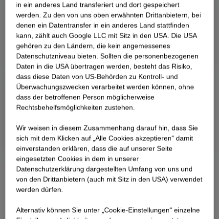
in ein anderes Land transferiert und dort gespeichert
Empfang, ein Veranstaltungsraum, eine
werden. Zu den von uns oben erwähnten Drittanbietern, bei
Ladeneinheit und die Betriebskantine inkl.
denen ein Datentransfer in ein anderes Land stattfinden
Nebenräume sowie die Zugänge zu den
kann, zählt auch Google LLC mit Sitz in den USA. Die USA
Treppenräumen und die Müllräume. In den
gehören zu den Ländern, die kein angemessenes
Datenschutzniveau bieten. Sollten die personenbezogenen
Geschossen 1.OG - 4.OG befinden sich die
Daten in die USA übertragen werden, besteht das Risiko,
Büroeinheiten, die vorwiegend als Open Space
dass diese Daten von US-Behörden zu Kontroll- und
Einheiten gestaltet wurden. Das Gebäude wurde
Überwachungszwecken verarbeitet werden können, ohne
von der Fa. JobRad gemietet und bietet im
dass der betroffenen Person möglicherweise
Innenhof Sitzgelegenheiten, die durch sieben
Rechtsbehelfsmöglichkeiten zustehen.
Rankgerüste mit Pfeifenwinden zum
Wir weisen in diesem Zusammenhang darauf hin, dass Sie
Zusammensitzen einladen.
sich mit dem Klicken auf „Alle Cookies akzeptieren“ damit
ein­ver­standen erklären, dass die auf unserer Seite
eingesetzten Cookies in dem in unserer
Datenschutzerklärung dargestellten Umfang von uns und
von den Drittanbietern (auch mit Sitz in den USA) verwendet
werden dürfen.
Alternativ können Sie unter „Cookie-Einstellungen“ einzelne