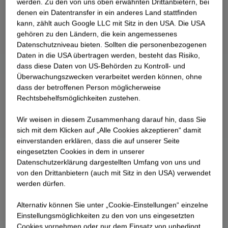
werden. Zu den von uns oben erwähnten Drittanbietern, bei
zugleich das Herz des neuen Quartiers. Der
denen ein Datentransfer in ein anderes Land stattfinden
Baustart, der die Gebäude West 1 bis 3 umfasst,
kann, zählt auch Google LLC mit Sitz in den USA. Die USA
ist erfolgt. Die Büroflächen der drei Gebäude sind
gehören zu den Ländern, die kein angemessenes
Datenschutzniveau bieten. Sollten die personenbezogenen
an die Zürich-Versicherung vermietet.
Daten in die USA übertragen werden, besteht das Risiko,
dass diese Daten von US-Behörden zu Kontroll- und
Überwachungszwecken verarbeitet werden können, ohne
dass der betroffenen Person möglicherweise
Rechtsbehelfsmöglichkeiten zustehen.
Wir weisen in diesem Zusammenhang darauf hin, dass Sie
sich mit dem Klicken auf „Alle Cookies akzeptieren“ damit
ein­ver­standen erklären, dass die auf unserer Seite
eingesetzten Cookies in dem in unserer
Datenschutzerklärung dargestellten Umfang von uns und
von den Drittanbietern (auch mit Sitz in den USA) verwendet
werden dürfen.
Alternativ können Sie unter „Cookie-Einstellungen“ einzelne
Einstellungsmöglichkeiten zu den von uns eingesetzten
Cookies vornehmen oder nur dem Einsatz von unbedingt