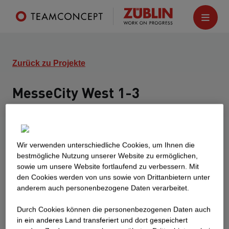
Zurück zu Projekte
MesseCity West 1-3
Köln
Dieses architektonisch anspruchsvolle Projekt
umfasst insgesamt rund 135.000 m² BGF für
Wir verwenden unterschiedliche Cookies, um Ihnen die
Büroflächen, Hotels, Gastronomie und
best­mögliche Nutzung unserer Website zu ermöglichen,
sowie um unsere Website fortlaufend zu verbessern. Mit
Entertainment. Funktionaler Kern ist der
den Cookies werden von uns sowie von Drittanbietern unter
'Messebalkon' zwischen den Baufeldern, der das
anderem auch personenbezogene Daten verarbeitet.
Scharnier auf der Fußstrecke Bahnhof Deutz zum
Messeeingang-Süd bildet. Die großzügige
Durch Cookies können die personenbezogenen Daten auch
in ein anderes Land transferiert und dort gespeichert
öffentliche Platzfläche mit Blick zum Dom ist