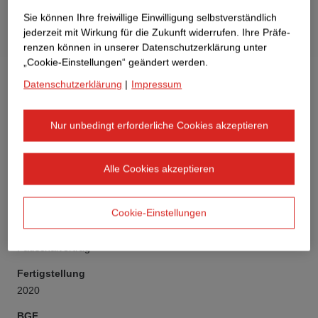
Sie können Ihre freiwillige Einwilligung selbstverständlich
jederzeit mit Wirkung für die Zukunft widerrufen. Ihre Prä­fe­
renzen können in unserer Datenschutzerklärung unter
„Cookie-Einstellungen“ geändert werden.
Datenschutzerklärung
|
Impressum
Nur unbedingt erforderliche Cookies akzeptieren
Auftraggeber
Aurelis 14. Objektgesellschaft GmbH & Co. KG
Alle Cookies akzeptieren
Bauwerksart
Bürogebäude
Cookie-Einstellungen
Vertragsmodell
Pauschalvertrag
Fertigstellung
2020
BGF