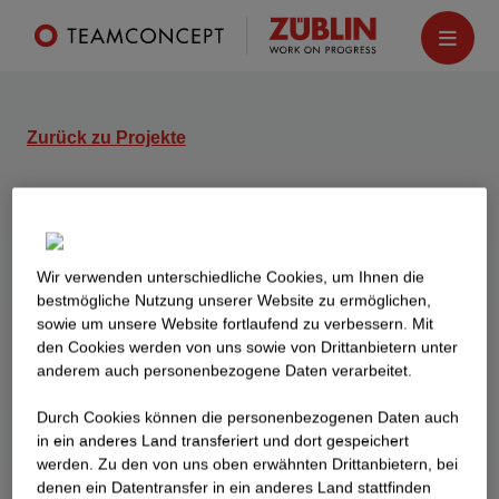
Zurück zu Projekte
The Brick
Frankfurt am Main
Wir verwenden unterschiedliche Cookies, um Ihnen die
Zwei Büro- und Geschäftsgebäude mit
best­mögliche Nutzung unserer Website zu ermöglichen,
Konferenzbereich, einem Restaurant und
sowie um unsere Website fortlaufend zu verbessern. Mit
Tiefgarage mit 173 Stellplätzen.
den Cookies werden von uns sowie von Drittanbietern unter
anderem auch personenbezogene Daten verarbeitet.
Durch Cookies können die personenbezogenen Daten auch
in ein anderes Land transferiert und dort gespeichert
werden. Zu den von uns oben erwähnten Drittanbietern, bei
denen ein Datentransfer in ein anderes Land stattfinden