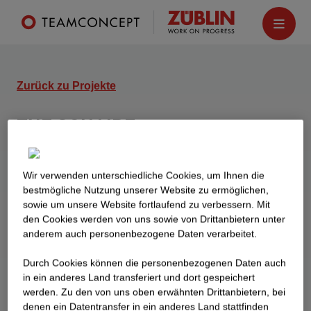
Zurück zu Projekte
THE SQUAIRE
Frankfurt am Main
Als „liegendes Hochhaus“ bezeichnetes 660 m
Wir verwenden unterschiedliche Cookies, um Ihnen die
best­mögliche Nutzung unserer Website zu ermöglichen,
langes und 65 m schmales Airrail Center mit ca.
sowie um unsere Website fortlaufend zu verbessern. Mit
140.000 qm Platz für Hotels, Büros, Geschäfte
den Cookies werden von uns sowie von Drittanbietern unter
und Arztpraxen
anderem auch personenbezogene Daten verarbeitet.
Durch Cookies können die personenbezogenen Daten auch
in ein anderes Land transferiert und dort gespeichert
werden. Zu den von uns oben erwähnten Drittanbietern, bei
denen ein Datentransfer in ein anderes Land stattfinden