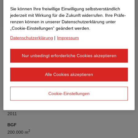
Sie können Ihre freiwillige Einwilligung selbstverständlich
jederzeit mit Wirkung für die Zukunft widerrufen. Ihre Prä­fe­
renzen können in unserer Datenschutzerklärung unter
„Cookie-Einstellungen“ geändert werden.
Datenschutzerklärung
|
Impressum
Nur unbedingt erforderliche Cookies akzeptieren
Auftraggeber
THE SQUAIRE GmbH & Co. KG, Frankfurt
Alle Cookies akzeptieren
Bauwerksart
Cookie-Einstellungen
Vertragsmodell
Fertigstellung
2011
BGF
2
200.000 m