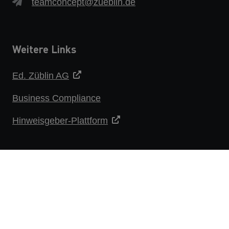
teamconcept@zueblin.de
Weitere Links
Ed. Züblin AG
Business Compliance
Hinweisgeber-Plattform