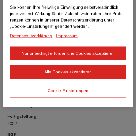
Sie können Ihre freiwillige Einwilligung selbstverständlich
jederzeit mit Wirkung für die Zukunft widerrufen. Ihre Prä­fe­
renzen können in unserer Datenschutzerklärung unter
„Cookie-Einstellungen“ geändert werden.
Datenschutzerklärung
|
Impressum
Nur unbedingt erforderliche Cookies akzeptieren
Auftraggeber
Neuland Wohnungsgesellschaft mbH
Alle Cookies akzeptieren
Bauwerksart
Wohngebäude
Cookie-Einstellungen
Vertragsmodell
GMP-Vertrag
Fertigstellung
2022
BGF