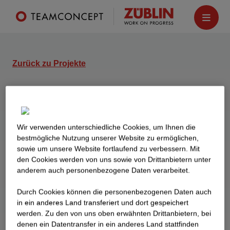
Zurück zu Projekte
Wohnanlage Kleekamp
Wolfsburg
Wir verwenden unterschiedliche Cookies, um Ihnen die
Neubau von zehn 4-geschossigen
best­mögliche Nutzung unserer Website zu ermöglichen,
Wohngebäuden, einem Wohn,- und
sowie um unsere Website fortlaufend zu verbessern. Mit
Geschäftsgebäude und 4 Tiefgaragen. Die Anlage
den Cookies werden von uns sowie von Drittanbietern unter
bietet 159 barrierearme Wohneinheiten mit 1- bis
anderem auch personenbezogene Daten verarbeitet.
4-Zimmer-Wohnungen.
Durch Cookies können die personenbezogenen Daten auch
in ein anderes Land transferiert und dort gespeichert
werden. Zu den von uns oben erwähnten Drittanbietern, bei
denen ein Datentransfer in ein anderes Land stattfinden